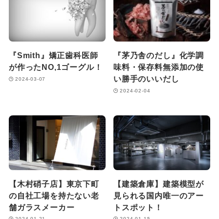
『Smith』矯正歯科医師
『茅乃舎のだし』化学調
が作ったNO,1ゴーグル！
味料・保存料無添加の使
い勝手のいいだし
2024-03-07
2024-02-04
【木村硝子店】東京下町
【建築倉庫】建築模型が
の自社工場を持たない老
見られる国内唯一のアー
舗ガラスメーカー
トスポット！
2024-01-21
2024-01-15